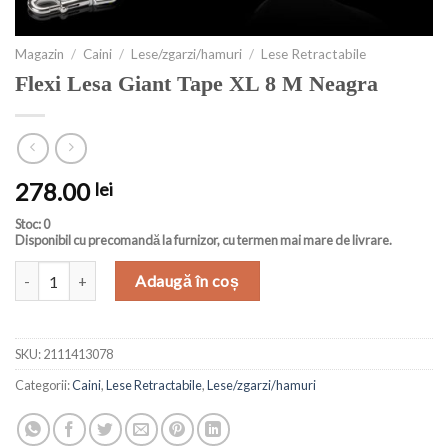
Magazin
/
Caini
/
Lese/zgarzi/hamuri
/
Lese Retractabile
Flexi Lesa Giant Tape XL 8 M Neagra
278.00
lei
Stoc: 0
Disponibil cu precomandă la furnizor, cu termen mai mare de livrare.
Cantitate Flexi Lesa Giant Tape XL 8 M Neagra
Adaugă în coș
SKU:
2111413078
Categorii:
Caini
,
Lese Retractabile
,
Lese/zgarzi/hamuri