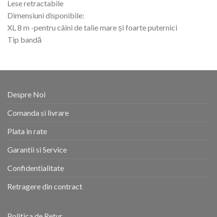
Lese retractabile
Dimensiuni disponibile:
XL 8 m -pentru câini de talie mare și foarte puternici
Tip bandă
Despre Noi
Comanda si livrare
Plata in rate
Garantii si Service
Confidentialitate
Retragere din contract
Politica de Retur