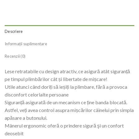
Descriere
Informații suplimentare
Recenzii (0)
Lese retratabile cu design atractiv, ce asigură atât siguranță
pe timpul plimbărilor cât și libertate de mișcare!
Utile atunci când doriți să ieșiți la plimbare, fără a provoca
disconfort celorlalte persoane
Siguranță asigurată de un mecanism ce ține banda blocată.
Astfel, veți avea control asupra mișcărilor câinelui prin simpla
apăsare a butonului.
Mânerul ergonomic oferă o prindere sigură şi un confort
deosebit