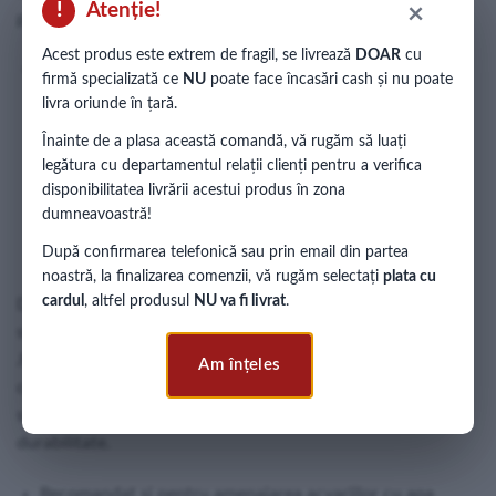
!
Atenție!
×
pești și plante.
Acest produs este extrem de fragil, se livrează
DOAR
cu
Încălzitor Automat – AquaHeat PRO 100 W
firmă specializată ce
NU
poate face încasări cash și nu poate
livra oriunde în țară.
Încălzitorul reglabil
JUWEL AquaHeat PRO 100 W
este
Înainte de a plasa această comandă, vă rugăm să luați
perfect integrat în circuitul de apă al sistemului de
legătura cu departamentul relații clienți pentru a verifica
filtrare
Bioflow M
, asigurând o temperatură optimă și
disponibilitatea livrării acestui produs în zona
constantă în acvariul
LIDO 120 LED.
dumneavoastră!
După confirmarea telefonică sau prin email din partea
noastră, la finalizarea comenzii, vă rugăm selectați
plata cu
cardul
, altfel produsul
NU va fi livrat
.
Datorită contactelor din
argint de calitate superioară
și
sticlei
borosilicate rezistente la șocuri
, încălzitoarele
JUWEL oferă un nivel ridicat de fiabilitate și siguranță. Așa
Am înțeles
cum era de așteptat, acestea sunt certificate conform
standardelor
TÜV/GS
, garantând performanță și
durabilitate.
Recomandat si pentru amenajarea acvariilor cu apa