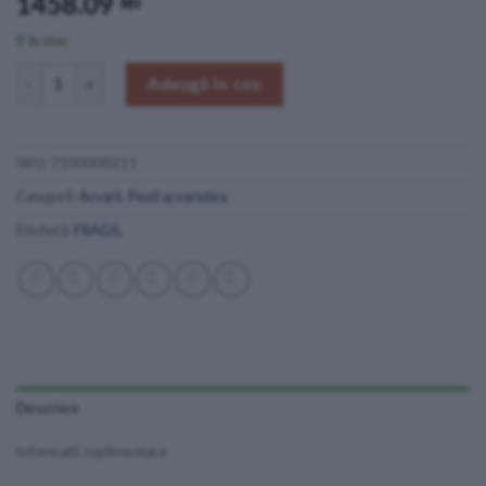
1458.09
lei
9 în stoc
Cantitate Juwel Acvariu Led Lido 120 Alb
Adaugă în coș
SKU:
7100000211
Categorii:
Acvarii
,
Pesti acvaristica
Etichetă:
FRAGIL
Descriere
Informații suplimentare