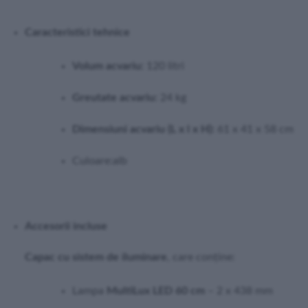
Caracteristici tehnice
Volum acvariu:
120 litri
Greutate acvariu:
24 kg
Dimensiuni acvariu (L x l x H):
61 x 41 x 58 cm
Culoare:alb
Accesorii incluse
Capac cu sistem de iluminare
, care conține:
Lampa
MultiLux LED 60 cm
– 2 x 438 mm