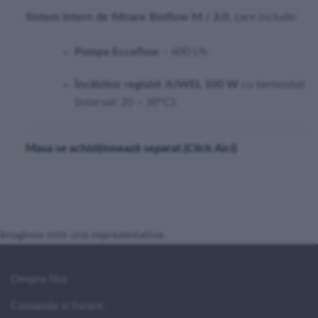
Sistem intern de filtrare Bioflow M / 3.0
, care include:
Pompa Eccoflow
– 600 l/h
Încălzitor reglabil JUWEL 100 W
cu termostat
(interval: 20 – 30°C);
Masa se achiziționează separat.(Click Aici)
Imaginea este una reprezentativa.
Despre Noi
Comanda si livrare