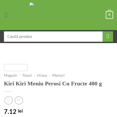
Skip
to
0
content
Caută
după:
Magazin
/
Pasari
/
Hrana
/
Meniuri
Kiri Kiri Meniu Perusi Cu Fructe 400 g
7.12
lei