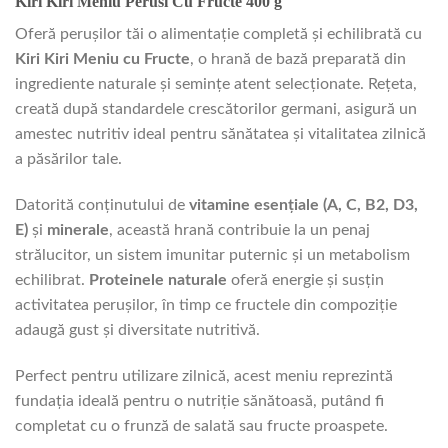
Kiri Kiri Meniu Perusi Cu Fructe 400 g
Oferă perușilor tăi o alimentație completă și echilibrată cu
Kiri Kiri Meniu cu Fructe
, o hrană de bază preparată din
ingrediente naturale și semințe atent selecționate. Rețeta,
creată după standardele crescătorilor germani, asigură un
amestec nutritiv ideal pentru sănătatea și vitalitatea zilnică
a păsărilor tale.
Datorită conținutului de
vitamine esențiale (A, C, B2, D3,
E)
și
minerale
, această hrană contribuie la un penaj
strălucitor, un sistem imunitar puternic și un metabolism
echilibrat.
Proteinele naturale
oferă energie și susțin
activitatea perușilor, în timp ce fructele din compoziție
adaugă gust și diversitate nutritivă.
Perfect pentru utilizare zilnică, acest meniu reprezintă
fundația ideală pentru o nutriție sănătoasă, putând fi
completat cu o frunză de salată sau fructe proaspete.