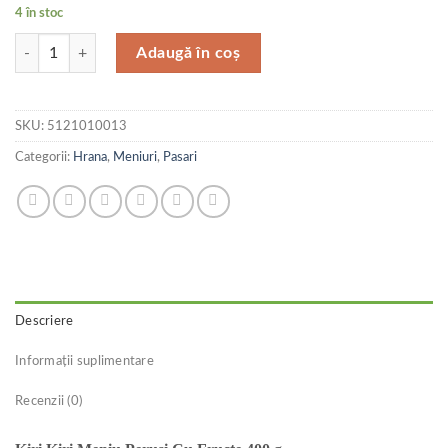
4 în stoc
Cantitate Kiri Kiri Meniu Perusi Cu Fructe 400 g
Adaugă în coș
SKU:
5121010013
Categorii:
Hrana
,
Meniuri
,
Pasari
Descriere
Informații suplimentare
Recenzii (0)