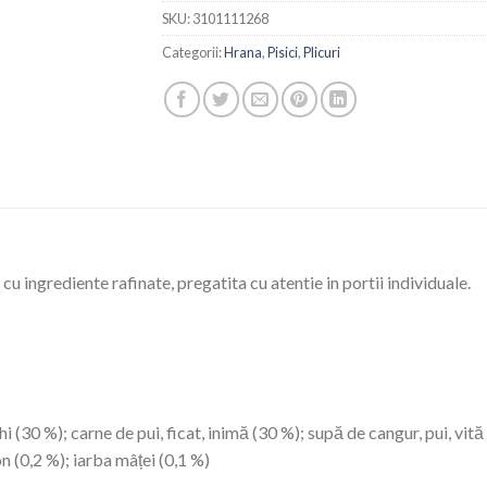
SKU:
3101111268
Categorii:
Hrana
,
Pisici
,
Plicuri
u ingrediente rafinate, pregatita cu atentie in portii individuale.
hi (30 %); carne de pui, ficat, inimă (30 %); supă de cangur, pui, vit
n (0,2 %); iarba mâței (0,1 %)