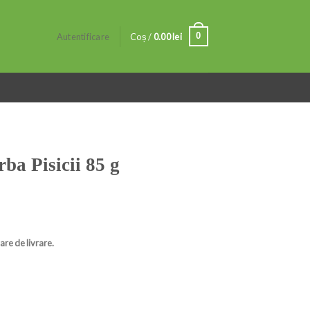
0
Autentificare
Coș /
0.00
lei
ba Pisicii 85 g
are de livrare.
 g