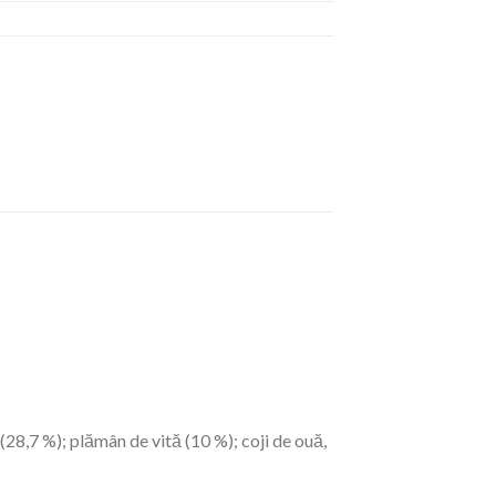
ă (28,7 %); plămân de vită (10 %); coji de ouă,