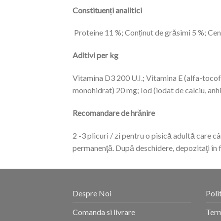
Constituenți analitici
Proteine 11 %; Conținut de grăsimi 5 %; Ce
Aditivi per kg
Vitamina D3 200 U.I.; Vitamina E (alfa-tocof
monohidrat) 20 mg; Iod (iodat de calciu, anh
Recomandare de hrănire
2 -3 plicuri / zi pentru o pisică adultă care
permanenţă. După deschidere, depozitaţi în f
Despre Noi
Poli
Comanda si livrare
Term