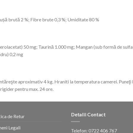
nușă brută 2 %; Fibre brute 0,3 %; Umiditate 80 %
erolacetat) 50 mg; Taurină 1.000 mg; Mangan (sub formă de sulfat 
idru) 0,2 mg
 cântăreşte aproximativ 4 kg. Hraniti la temperatura camerei. Puneţi 
rigider pentru max. 24 ore.
Detalii Contact
tica de Retur
eni Legali
Telefon:
0722 406 767