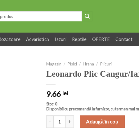
Rozătoare
Acvaristică
Iazuri
Reptile
OFERTE
Contact
Magazin
/
Pisici
/
Hrana
/
Plicuri
Leonardo Plic Cangur/Iar
9.66
lei
Stoc: 0
Disponibil cu precomandă la furnizor, cu termen mai m
Cantitate Leonardo Plic Cangur/Iarba Pisicii 85
Adaugă în coș