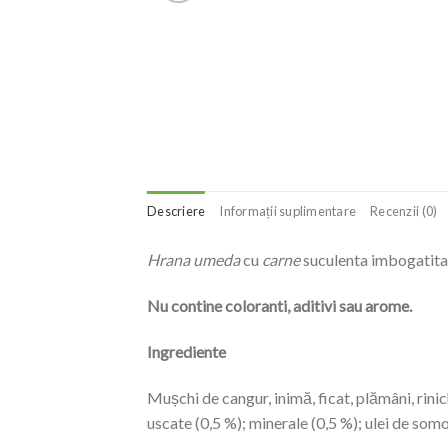
Descriere
Informații suplimentare
Recenzii (0)
Hrana umeda
cu
carne
suculenta imbogatita c
Nu contine coloranti, aditivi sau arome.
Ingrediente
Mușchi de cangur, inimă, ficat, plămâni, rinic
uscate (0,5 %); minerale (0,5 %); ulei de somo