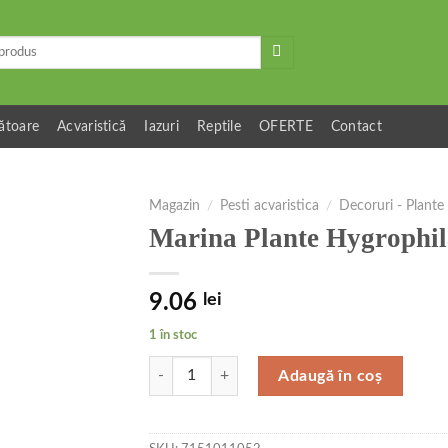
ătoare
Acvaristică
Iazuri
Reptile
OFERTE
Contact
Magazin
/
Pesti acvaristica
/
Decoruri - Plante
Marina Plante Hygrophil
9.06
lei
1 în stoc
Cantitate Marina Plante Hygrophila 12,5 cm PP
Adaugă în coș