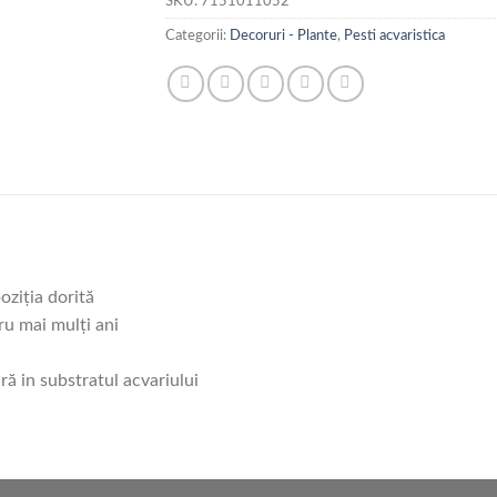
SKU:
7151011052
Categorii:
Decoruri - Plante
,
Pesti acvaristica
oziţia dorită
ru mai mulţi ani
ră in substratul acvariului