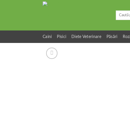
Skip
to
Caută
content
după:
Caini
Pisici
Diete Veterinare
Păsări
Roz