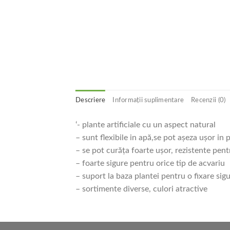
Descriere
Informații suplimentare
Recenzii (0)
‘- plante artificiale cu un aspect natural
– sunt flexibile in apă,se pot aşeza uşor in p
– se pot curăţa foarte uşor, rezistente pent
– foarte sigure pentru orice tip de acvariu
– suport la baza plantei pentru o fixare sigu
– sortimente diverse, culori atractive