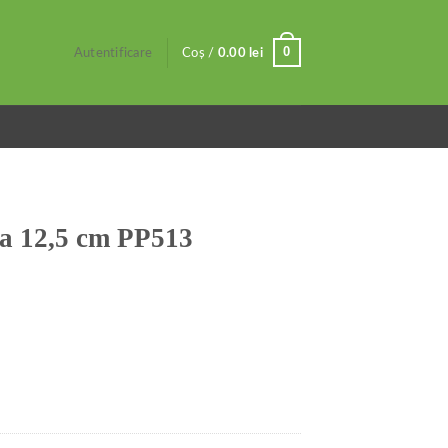
0
Autentificare
Coș /
0.00
lei
a 12,5 cm PP513
513