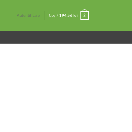
2
Autentificare
Coș /
194.56
lei
L