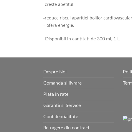
-creste apetitul;
-reduce riscul aparitiei bolilor cardiovascula
– ofera energie.
-Disponibil in cantitati de 300 ml, 1 L
Despre Noi
Poli
Comanda si livrare
Term
Plata in rate
Garantii si Service
Confidentialitate
Retragere din contract