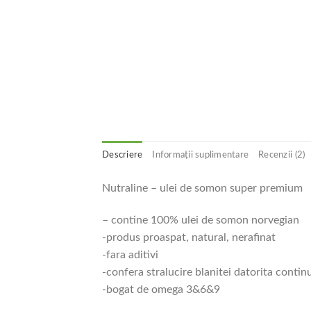
Descriere
Informații suplimentare
Recenzii (2)
Nutraline – ulei de somon super premium
– contine 100% ulei de somon norvegian
-produs proaspat, natural, nerafinat
-fara aditivi
-confera stralucire blanitei datorita contin
-bogat de omega 3&6&9