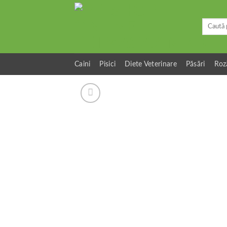
Skip
to
Caută
content
după:
Caini
Pisici
Diete Veterinare
Păsări
Roz