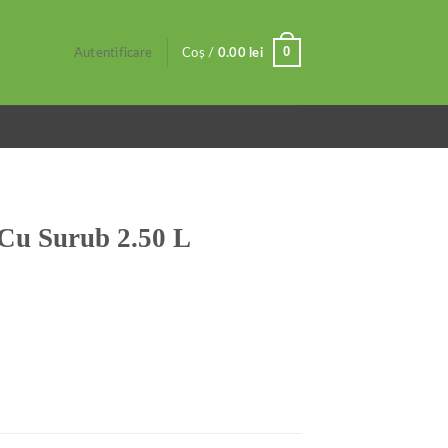
0
Autentificare
Coș /
0.00
lei
 Cu Surub 2.50 L
L