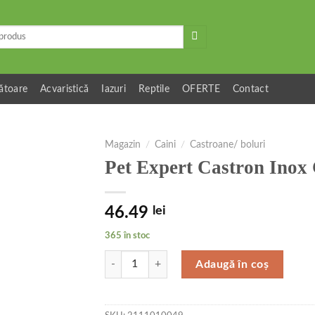
ătoare
Acvaristică
Iazuri
Reptile
OFERTE
Contact
Magazin
/
Caini
/
Castroane/ boluri
Pet Expert Castron Inox
46.49
lei
365 în stoc
Cantitate Pet Expert Castron Inox Cu Surub 2.50 
Adaugă în coș