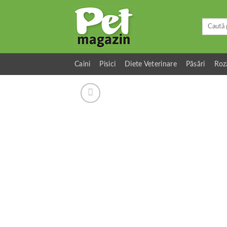
Skip
to
Caută
content
după:
Caini
Pisici
Diete Veterinare
Păsări
Roz