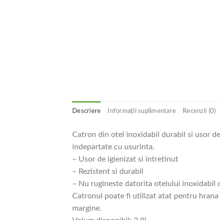
Descriere
Informații suplimentare
Recenzii (0)
Catron din otel inoxidabil durabil si usor d
indepartate cu usurinta.
– Usor de igienizat si intretinut
– Rezistent si durabil
– Nu rugineste datorita otelului inoxidabil 
Catronul poate fi utilizat atat pentru hrana
margine.