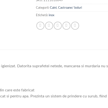
SKU:
2111010049
Categorii:
Caini
,
Castroane/ boluri
Etichetă:
inox
e igienizat. Datorita suprafetei netede, mancarea si murdaria nu s
din care este fabricat
 cat si pentru apa. Prezinta un sistem de prindere cu surub, fiind 