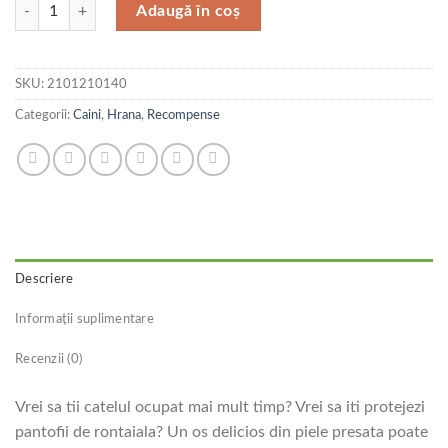
Cantitate Pet Expert Os Presat 10 cm
Adaugă în coș
SKU:
2101210140
Categorii:
Caini
,
Hrana
,
Recompense
Descriere
Informații suplimentare
Recenzii (0)
Vrei sa tii catelul ocupat mai mult timp? Vrei sa iti protejezi
pantofii de rontaiala? Un os delicios din piele presata poate