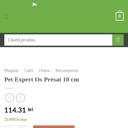
Skip
to
0
content
Caută
după:
Magazin
/
Caini
/
Hrana
/
Recompense
Pet Expert Os Presat 10 cm
114.31
lei
21490 în stoc