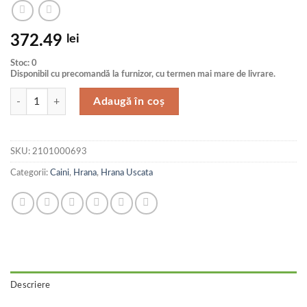
372.49
lei
Stoc: 0
Disponibil cu precomandă la furnizor, cu termen mai mare de livrare.
Cantitate Pro Plan Dog Adult Large Athletic Chicken 14 kg
Adaugă în coș
SKU:
2101000693
Categorii:
Caini
,
Hrana
,
Hrana Uscata
Descriere