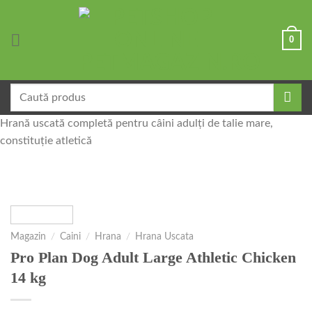
Skip
to
0
content
Caută
după:
Hrană uscată completă pentru câini adulți de talie mare,
constituție atletică
Magazin
/
Caini
/
Hrana
/
Hrana Uscata
Pro Plan Dog Adult Large Athletic Chicken
14 kg