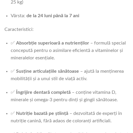
25 kg)
Vârsta:
de la 24 luni până la 7 ani
Caracteristici:
✅
Absorbție superioară a nutrienților
– formulă special
concepută pentru o asimilare eficientă a vitaminelor și
mineralelor esențiale.
✅
Susține articulațiile sănătoase
– ajută la menținerea
mobilității și a unui stil de viață activ.
✅
Îngrijire dentară completă
– conține vitamina D,
minerale și omega-3 pentru dinți și gingii sănătoase.
✅
Nutriție bazată pe știință
– dezvoltată de experți în
nutriție canină, fără adaos de coloranți artificiali.