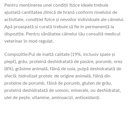
Pentru menținerea unei condiții fizice ideale trebuie
ajustată cantitatea zilnică de hrană conform nivelului de
activitate, condiției fizice și nevoilor individuale ale câinelui.
Apă proaspată și curată trebuie să fie în permanență la
dispoziție. Pentru sănătatea câinelui tău consultă medicul
veterinar în mod regulat.
Compozitie:Pui de înaltă calitate (19%, inclusiv spate și
piept), grâu, proteină deshidratată de pasăre, porumb, orez
(8%), grăsime animală, făină de soia, pulpă deshidratată de
sfeclă, hidrolizat proteic de origine animală, făină din
proteine de porumb, făină de porumb, gluten de grâu,
proteină deshidratată de somon, minerale, ou deshidratat,
ulei de pește, vitamine, aminoacizi, antioxidanți.