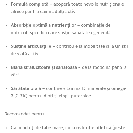
Formulă completă
– acoperă toate nevoile nutriționale
zilnice pentru câinii adulți activi.
Absorbție optimă a nutrienților
– combinație de
nutrienți specifici care susțin sănătatea generală.
Susține articulațiile
– contribuie la mobilitate și la un stil
de viață activ.
Blană strălucitoare și sănătoasă
– de la rădăcină până la
vârf.
Sănătate orală
– conține vitamina D, minerale și omega-
3 (0,3%) pentru dinți și gingii puternice.
Recomandat pentru:
Câini
adulți
de
talie mare
, cu
constituție atletică
(peste