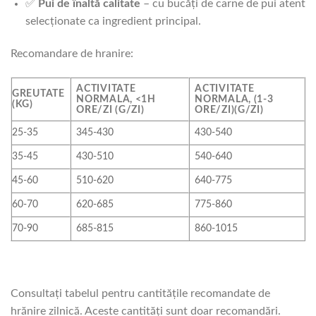
✅
Pui de înaltă calitate
– cu bucăți de carne de pui atent
selecționate ca ingredient principal.
Recomandare de hranire:
ACTIVITATE
ACTIVITATE
GREUTATE
NORMALA, <1H
NORMALA, (1-3
(KG)
ORE/ZI (G/ZI)
ORE/ZI)(G/ZI)
25-35
345-430
430-540
35-45
430-510
540-640
45-60
510-620
640-775
60-70
620-685
775-860
70-90
685-815
860-1015
Consultați tabelul pentru cantitățile recomandate de
hrănire zilnică. Aceste cantități sunt doar recomandări.