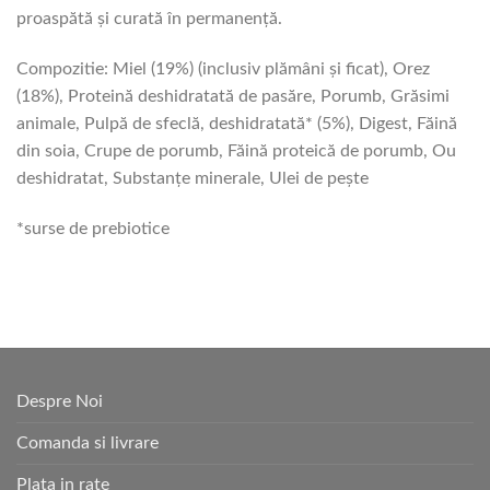
proaspătă și curată în permanență.
Compozitie: Miel (19%) (inclusiv plămâni și ficat), Orez
(18%), Proteină deshidratată de pasăre, Porumb, Grăsimi
animale, Pulpă de sfeclă, deshidratată* (5%), Digest, Făină
din soia, Crupe de porumb, Făină proteică de porumb, Ou
deshidratat, Substanțe minerale, Ulei de pește
*surse de prebiotice
Despre Noi
Comanda si livrare
Plata in rate