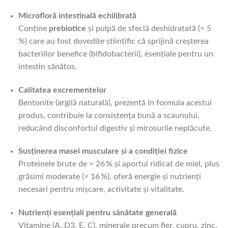
Microfloră intestinală echilibrată
Conține
prebiotice
și pulpă de sfeclă deshidratată (≈ 5
%) care au fost dovedite științific că sprijină creșterea
bacteriilor benefice (bifidobacterii), esențiale pentru un
intestin sănătos.
Calitatea excrementelor
Bentonite (argilă naturală), prezentă în formula acestui
produs, contribuie la consistența bună a scaunului,
reducând disconfortul digestiv și mirosurile neplăcute.
Susținerea masei musculare și a condiției fizice
Proteinele brute de ≈ 26 % și aportul ridicat de miel, plus
grăsimi moderate (≈ 16 %), oferă energie și nutrienți
necesari pentru mișcare, activitate și vitalitate.
Nutrienți esențiali pentru sănătate generală
Vitamine (A, D3, E, C), minerale precum fier, cupru, zinc,