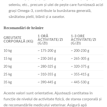
seleniu, etc., precum și ulei de pește care furnizează acizi
grași Omega‑3, contribuie la bunăstarea generală,
sănătatea pielii, blănii și a oaselor.
Recomandări de hrănire
1 ORĂ
1‑3 ORE
GREUTATE
ACTIVITATE/ZI
ACTIVITATE/ZI
CORPORALĂ (KG)
(G/ZI)
(G/ZI)
10 kg
~ 175‑200 g
~ 200‑230 g
15 kg
~ 230‑265 g
~ 265‑305 g
20 kg
~ 280‑325 g
~ 320‑375 g
25 kg
~ 310‑355 g
~ 355‑415 g
35 kg
~ 390‑445 g
~ 445‑530 g
Aceste valori sunt orientative. Ajustează cantitatea în
funcție de nivelul de activitate fizică, de starea corporală și
de recomandările medicului veterinar. Asigură apă