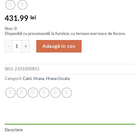
431.99
lei
Stoc: 0
Disponibil cu precomandă la furnizor, cu termen mai mare de livrare.
Cantitate Pro Plan Dog Adult Medium Sensitive Digestion 14 Kg
Adaugă în coș
SKU:
2101000851
Categorii:
Caini
,
Hrana
,
Hrana Uscata
Descriere