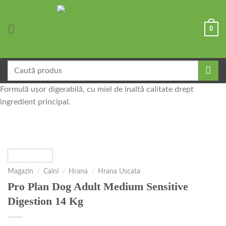
Skip
to
0
content
Caută
după:
Formulă ușor digerabilă, cu miel de înaltă calitate drept
ingredient principal.
Magazin
/
Caini
/
Hrana
/
Hrana Uscata
Pro Plan Dog Adult Medium Sensitive
Digestion 14 Kg