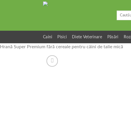
Skip
to
Caută
content
după:
Caini
Pisici
Diete Veterinare
Păsări
Roz
Hrană Super Premium fără cereale pentru câini de talie mică