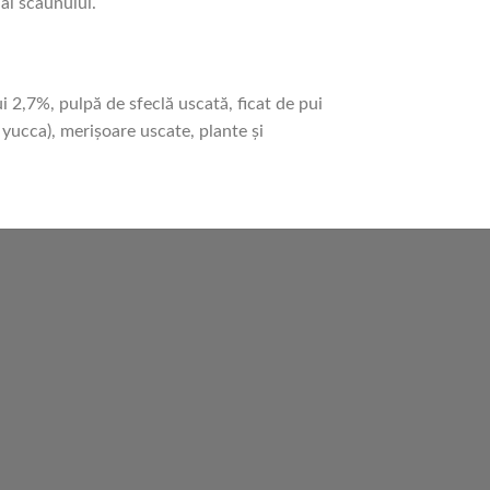
 al scaunului.
i 2,7%, pulpă de sfeclă uscată, ficat de pui
e yucca), merișoare uscate, plante și