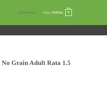
0
Autentificare
Coș /
0.00
lei
 No Grain Adult Rata 1.5
t Rata 1.5 kg