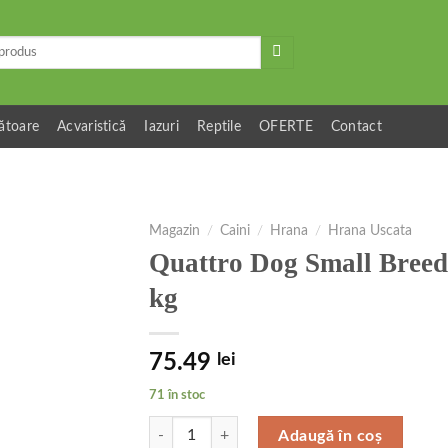
ătoare
Acvaristică
Iazuri
Reptile
OFERTE
Contact
Magazin
/
Caini
/
Hrana
/
Hrana Uscata
Quattro Dog Small Breed
kg
75.49
lei
71 în stoc
Cantitate Quattro Dog Small Breed No Grain Adul
Adaugă în coș