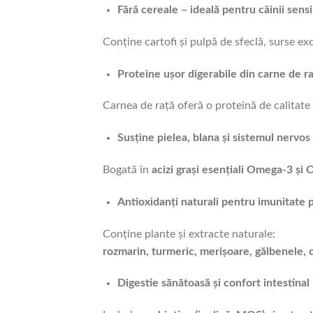
Fără cereale – ideală pentru câinii sensib
Conține cartofi și pulpă de sfeclă, surse exc
Proteine ușor digerabile din carne de r
Carnea de rață oferă o proteină de calitate
Susține pielea, blana și sistemul nervos
Bogată în
acizi grași esențiali Omega-3 și
Antioxidanți naturali pentru imunitate 
Conține plante și extracte naturale:
rozmarin, turmeric, merișoare, gălbenele, 
Digestie sănătoasă și confort intestinal