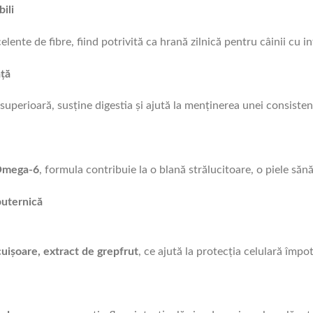
ili
elente de fibre, fiind potrivită ca hrană zilnică pentru câinii cu in
ață
 superioară, susține digestia și ajută la menținerea unei consiste
 Omega-6
, formula contribuie la o blană strălucitoare, o piele săn
puternică
cuișoare, extract de grepfrut
, ce ajută la protecția celulară împotr