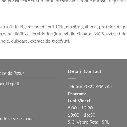
t de yucca
, care susțin flora intestinală și reduc mirosul neplăcut
 cartofi dulci, grăsime de pui 10%, mazăre galbenă, proteine de pu
re, pui liofilizat, prebiotice (inulină din cicoare, MOS, extract d
nele, cuișoare, extract de grepfrut).
Detalii Contact
tica de Retur
eni Legali
Telefon:
0722 406 767
Program:
Luni-Vineri
8:00 – 12:30
13:00 – 16:30
S.C. Vabro Retail SRL