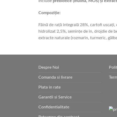
Include
prebiotice (inulină, MOS) și extrac
Compoziție:
Făină de rață integrală 28%, cartofi uscați,
hidrolizat 2,5%, semințe de in, drojdie de be
extracte naturale (rozmarin, turmeric, gălbe
Despre Noi
Poli
Comanda si livrare
Term
Plata in rate
Garantii si Service
Confidentialitate
Retragere din contract