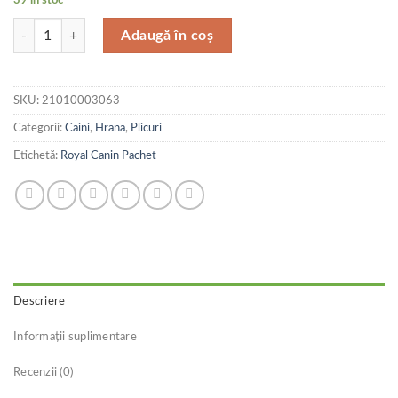
Cantitate Royal Canin Plic Digestive Care Loaf 85 g Promo 3+1
Adaugă în coș
SKU:
21010003063
Categorii:
Caini
,
Hrana
,
Plicuri
Etichetă:
Royal Canin Pachet
Descriere
Informații suplimentare
Recenzii (0)