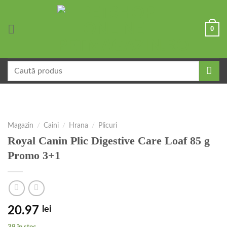
Skip
to
0
content
Caută
după:
Magazin
/
Caini
/
Hrana
/
Plicuri
Royal Canin Plic Digestive Care Loaf 85 g
Promo 3+1
20.97
lei
39 în stoc