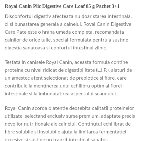
Royal Canin Plic Digestive Care Loaf 85 g Pachet 3+1
Disconfortul digestiv afecteaza nu doar starea intestinala,
ci si bunastarea generala a cainelui. Royal Canin Digestive
Care Pate este o hrana umeda completa, recomandata
cainilor de orice talie, special formulata pentru a sustine
digestia sanatoasa si confortul intestinal zilnic.
Testata in canisele Royal Canin, aceasta formula contine
proteine cu nivel ridicat de digestibilitate (L.I.P.), alaturi de
un amestec atent selectionat de prebiotice si fibre, care
contribuie la mentinerea unui echilibru optim al florei
intestinale si la imbunatatirea aspectului scaunului.
Royal Canin acorda o atentie deosebita calitatii proteinelor
utilizate, selectand exclusiv surse premium, adaptate precis
nevoilor nutritionale ale cainelui. Continutul echilibrat de
fibre solubile si insolubile ajuta la limitarea fermentatiei
excesive si sustine un tranzit intestinal sanatos.