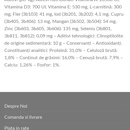
Vitamina D3: 700 UI, Vitamina E: 530 mg, L-carnitină: 300
mg, Fier (3b103): 41 mg, Iod (3b201, 3b202): 4,1 mg, Cupru
(3b405, 3b406): 13 mg, Mangan (3b502, 3b504): 54 mg,
Zinc (3b603, 3b605, 3b606): 135 mg, Seleniu (3b801,
3b811, 3b812): 0,09 mg – Aditivi tehnologici: Clinoptilolite
de origine sedimentară: 10 g – Conservanţi – Antioxidanţi.
Constituenţi analitici: Proteină: 31,0% – Celuloză brută:
1,8% – Conţinut de grăsimi: 16,0% – Cenuşă brută: 7,9% –
Calciu: 1,26% – Fosfor: 1%.
Despre Noi
Comanda si livrare
Plata in rate