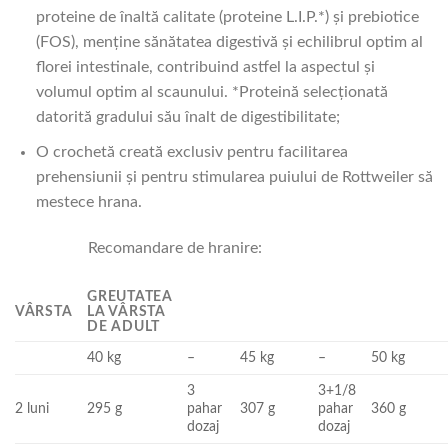
proteine de înaltă calitate (proteine L.I.P.*) și prebiotice
(FOS), menține sănătatea digestivă și echilibrul optim al
florei intestinale, contribuind astfel la aspectul și
volumul optim al scaunului. *Proteină selecționată
datorită gradului său înalt de digestibilitate;
O crochetă creată exclusiv pentru facilitarea
prehensiunii şi pentru stimularea puiului de Rottweiler să
mestece hrana.
Recomandare de hranire:
GREUTATEA
VÂRSTA
LA VÂRSTA
DE ADULT
40 kg
–
45 kg
–
50 kg
3
3+1/8
2 luni
295 g
pahar
307 g
pahar
360 g
dozaj
dozaj