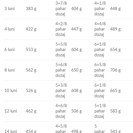
3+7/8
4+1/8
3 luni
383 g
pahar
404 g
pahar
448 g
dozaj
dozaj
4+2/8
4+4/8
4 luni
422 g
pahar
447 g
pahar
489 g
dozaj
dozaj
5+5/8
6+1/8
6 luni
553 g
pahar
604 g
pahar
654 g
dozaj
dozaj
5+6/8
6+5/8
8 luni
562 g
pahar
650 g
pahar
706 g
dozaj
dozaj
5+3/8
6+1/8
10 luni
526 g
pahar
608 g
pahar
665 g
dozaj
dozaj
4+6/8
5+1/8
12 luni
462 g
pahar
506 g
pahar
583 g
dozaj
dozaj
4+5/8
5
14 luni
454 g
pahar
498 g
pahar
543 g