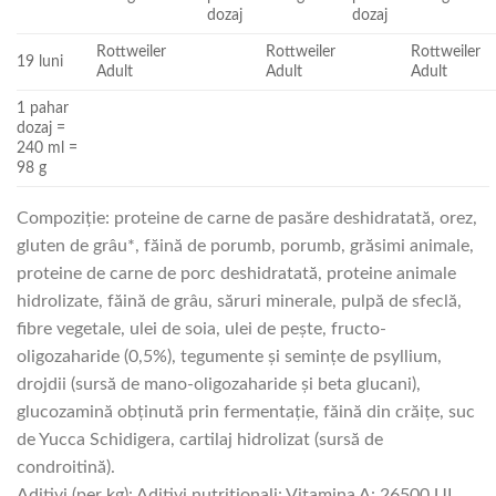
dozaj
dozaj
Rottweiler
Rottweiler
Rottweiler
19 luni
Adult
Adult
Adult
1 pahar
dozaj =
240 ml =
98 g
Compoziţie: proteine de carne de pasăre deshidratată, orez,
gluten de grâu*, făină de porumb, porumb, grăsimi animale,
proteine de carne de porc deshidratată, proteine animale
hidrolizate, făină de grâu, săruri minerale, pulpă de sfeclă,
fibre vegetale, ulei de soia, ulei de peşte, fructo-
oligozaharide (0,5%), tegumente şi seminţe de psyllium,
drojdii (sursă de mano-oligozaharide şi beta glucani),
glucozamină obţinută prin fermentaţie, făină din crăiţe, suc
de Yucca Schidigera, cartilaj hidrolizat (sursă de
condroitină).
Aditivi (per kg): Aditivi nutriţionali: Vitamina A: 26500 UI,