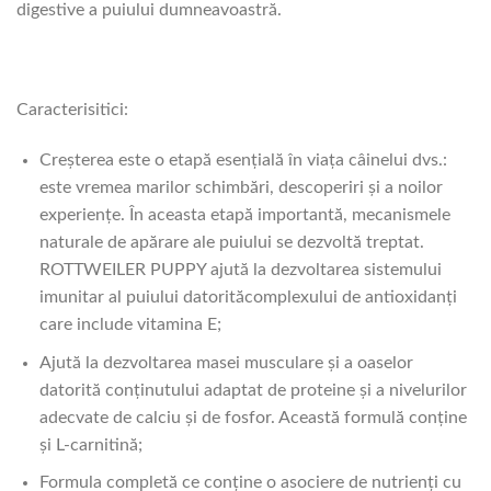
digestive a puiului dumneavoastră.
Caracterisitici:
Creșterea este o etapă esențială în viața câinelui dvs.:
este vremea marilor schimbări, descoperiri și a noilor
experiențe. În aceasta etapă importantă, mecanismele
naturale de apărare ale puiului se dezvoltă treptat.
ROTTWEILER PUPPY ajută la dezvoltarea sistemului
imunitar al puiului datorităcomplexului de antioxidanți
care include vitamina E;
Ajută la dezvoltarea masei musculare şi a oaselor
datorită conținutului adaptat de proteine şi a nivelurilor
adecvate de calciu şi de fosfor. Această formulă conține
şi L-carnitină;
Formula completă ce conține o asociere de nutrienți cu