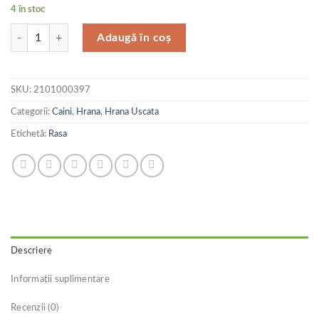
4 în stoc
Cantitate Royal Canin Rottweiler Puppy 12 kg
Adaugă în coș
SKU:
2101000397
Categorii:
Caini
,
Hrana
,
Hrana Uscata
Etichetă:
Rasa
Descriere
Informații suplimentare
Recenzii (0)