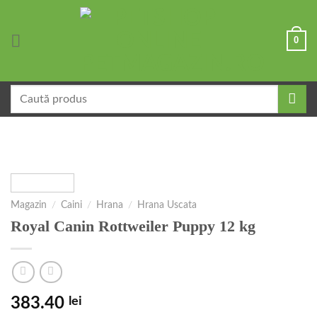
Skip
to
0
content
Caută
după:
Magazin
/
Caini
/
Hrana
/
Hrana Uscata
Royal Canin Rottweiler Puppy 12 kg
383.40
lei