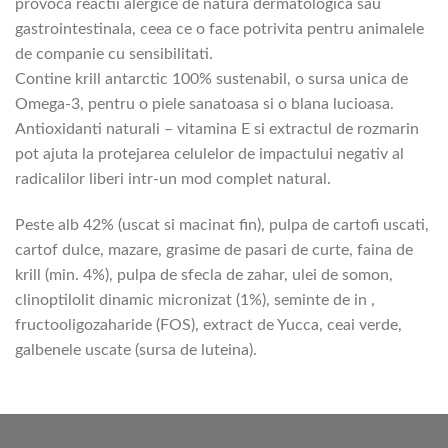
provoca reactii alergice de natura dermatologica sau
gastrointestinala, ceea ce o face potrivita pentru animalele
de companie cu sensibilitati.
Contine krill antarctic 100% sustenabil, o sursa unica de
Omega-3, pentru o piele sanatoasa si o blana lucioasa.
Antioxidanti naturali – vitamina E si extractul de rozmarin
pot ajuta la protejarea celulelor de impactului negativ al
radicalilor liberi intr-un mod complet natural.
Peste alb 42% (uscat si macinat fin), pulpa de cartofi uscati,
cartof dulce, mazare, grasime de pasari de curte, faina de
krill (min. 4%), pulpa de sfecla de zahar, ulei de somon,
clinoptilolit dinamic micronizat (1%), seminte de in ,
fructooligozaharide (FOS), extract de Yucca, ceai verde,
galbenele uscate (sursa de luteina).