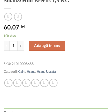
Small&Mini Breeds 1,5 KG
60.07
lei
6 în stoc
Cantitate Nature's Protection Superior Care White Dogs Grain Free Wh
Adaugă în coș
SKU:
21010008688
Categorii:
Caini
,
Hrana
,
Hrana Uscata