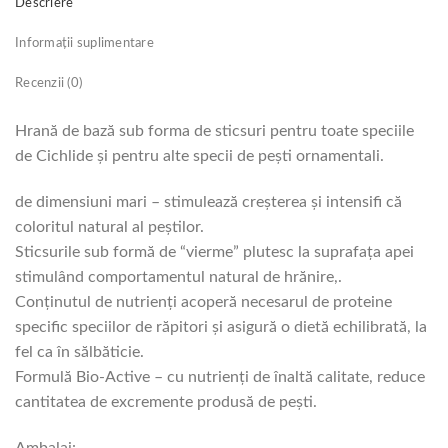
Descriere
Informații suplimentare
Recenzii (0)
Hrană de bază sub forma de sticsuri pentru toate speciile
de Cichlide şi pentru alte specii de peşti ornamentali.
de dimensiuni mari – stimulează creşterea şi intensifi că
coloritul natural al peştilor.
Sticsurile sub formă de “vierme” plutesc la suprafaţa apei
stimulând comportamentul natural de hrănire,.
Conţinutul de nutrienţi acoperă necesarul de proteine
specific speciilor de răpitori şi asigură o dietă echilibrată, la
fel ca în sălbăticie.
Formulă Bio-Active – cu nutrienți de înaltă calitate, reduce
cantitatea de excremente produsă de pești.
Ambalaj: