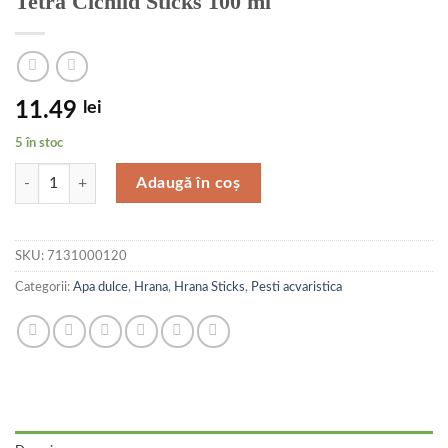
Tetra Cichlid Sticks 100 ml
11.49
lei
5 în stoc
Cantitate Tetra Cichlid Sticks 100 ml
Adaugă în coș
SKU:
7131000120
Categorii:
Apa dulce
,
Hrana
,
Hrana Sticks
,
Pesti acvaristica