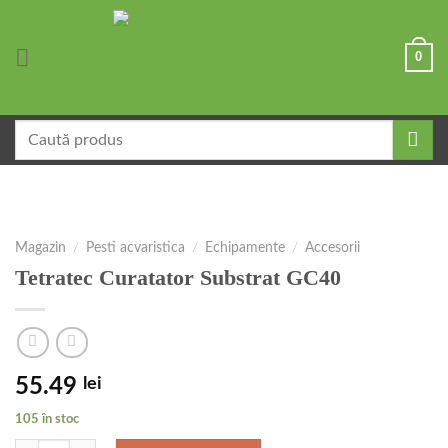
Skip
to
0
content
Caută
după:
Magazin
/
Pesti acvaristica
/
Echipamente
/
Accesorii
Tetratec Curatator Substrat GC40
55.49
lei
105 în stoc