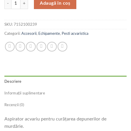
Cantitate Tetratec Curatator Substrat GC40
Adaugă în coș
SKU:
7152100239
Categorii:
Accesorii
,
Echipamente
,
Pesti acvaristica
Descriere
Informații suplimentare
Recenzii (0)
Aspirator acvariu pentru curăţarea depunerilor de
murdărie.