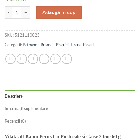
Cantitate Vitakraft Baton Perus Cu Portocale si Caise 2 buc 60 g
Adaugă în coș
SKU:
5121110023
Categorii:
Batoane - Rulade - Biscuiti
,
Hrana
,
Pasari
Descriere
Informații suplimentare
Recenzii (0)
Vitakraft Baton Perus Cu Portocale si Caise 2 buc 60 g