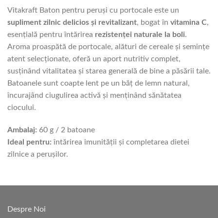
Vitakraft Baton pentru peruşi cu portocale este un
supliment zilnic delicios și revitalizant
, bogat în
vitamina C
,
esențială pentru întărirea
rezistenței naturale la boli
.
Aroma proaspătă de portocale, alături de cereale și semințe
atent selecționate, oferă un aport nutritiv complet,
susținând vitalitatea și starea generală de bine a păsării tale.
Batoanele sunt coapte lent pe un băț de lemn natural,
încurajând ciugulirea activă și menținând sănătatea
ciocului.
Ambalaj:
60 g / 2 batoane
Ideal pentru:
întărirea imunității și completarea dietei
zilnice a peruşilor.
Despre Noi