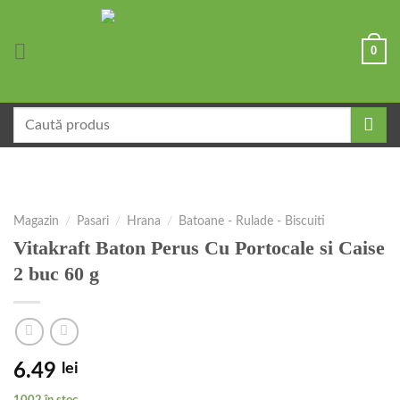
Skip
to
0
content
Caută
după:
Magazin
/
Pasari
/
Hrana
/
Batoane - Rulade - Biscuiti
Vitakraft Baton Perus Cu Portocale si Caise
2 buc 60 g
6.49
lei
1002 în stoc