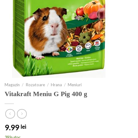
Magazin
/
Rozatoare
/
Hrana
/
Meniuri
Vitakraft Meniu G Pig 400 g
9.99
lei
39 în stoc