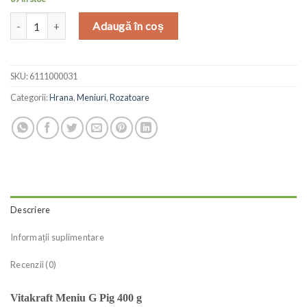
Cantitate Vitakraft Meniu G Pig 400 g
Adaugă în coș
SKU:
6111000031
Categorii:
Hrana
,
Meniuri
,
Rozatoare
Descriere
Informații suplimentare
Recenzii (0)
Vitakraft Meniu G Pig 400 g