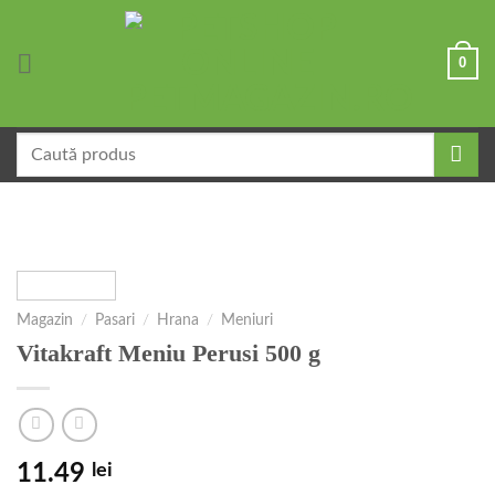
Skip
to
0
content
Caută
după:
Magazin
/
Pasari
/
Hrana
/
Meniuri
Vitakraft Meniu Perusi 500 g
11.49
lei