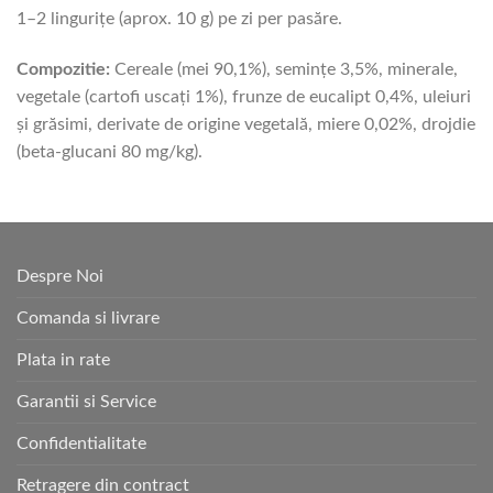
1–2 lingurițe (aprox. 10 g) pe zi per pasăre.
Compozitie:
Cereale (mei 90,1%), semințe 3,5%, minerale,
vegetale (cartofi uscați 1%), frunze de eucalipt 0,4%, uleiuri
și grăsimi, derivate de origine vegetală, miere 0,02%, drojdie
(beta-glucani 80 mg/kg).
Despre Noi
Comanda si livrare
Plata in rate
Garantii si Service
Confidentialitate
Retragere din contract