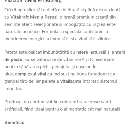
Vitakraft Meniu Perusi 500 g
Oferă perușilor tăi o dietă echilibrată și plină de nutrienți
cu
Vitakraft Meniu Peruși
, o hrană premium creată din
semințe atent selecționate și îmbogățită cu ingrediente
naturale benefice. Formula sa specială contribuie la
menținerea energiei, a imunității și a vitalității zilnice.
Rețeta este delicat îmbunătățită cu
miere naturală
și
untură
de pește
, surse valoroase de vitamine A și D, esențiale
pentru sănătatea pielii, penajului și oaselor. În
plus,
complexul vital cu iod
susține buna funcționare a
glandei tiroide, iar
peletele vitalizante
întăresc sistemul
imunitar.
Produsul nu conține zahăr, coloranți sau conservanți
artificiali, fiind ideal pentru o alimentație cât mai naturală.
Beneficii: