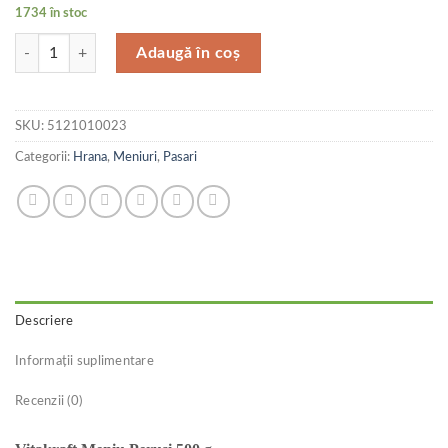
1734 în stoc
Cantitate Vitakraft Meniu Perusi 500 g
Adaugă în coș
SKU:
5121010023
Categorii:
Hrana
,
Meniuri
,
Pasari
Descriere
Informații suplimentare
Recenzii (0)