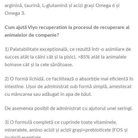
arginină, taurină, L-glutamină și acizi grași Omega 6 și
Omega 3.
Cum ajută Viyo recuperation la procesul de recuperare al
animalelor de companie?
1) Palatabilitate excepțională, ce rezultă într-o asimilare de
succes atât la câini cât și la pisici, >85% atât la animalele
bolnave cât și la cele sănătoase.
2) O formă lichidă, ce facilitează o absorbție mai eficientă în
intestine. Ușor de administrat sub formă simplă, amestecat
cu mâncarea sau adăugat în apa de băut.
De asemenea posibil de administrat cu ajutorul unei seringi.
3) O formulă completă ce cuprinde toate vitaminele,
mineralele, amino acizii și acizii grași+prebioticele (FOS și
inulină) esențiale.