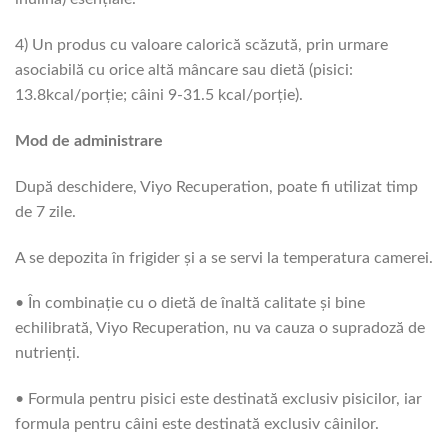
4) Un produs cu valoare calorică scăzută, prin urmare
asociabilă cu orice altă mâncare sau dietă (pisici:
13.8kcal/porție; câini 9-31.5 kcal/porție).
Mod de administrare
După deschidere, Viyo Recuperation, poate fi utilizat timp
de 7 zile.
A se depozita în frigider şi a se servi la temperatura camerei.
• În combinaţie cu o dietă de înaltă calitate şi bine
echilibrată, Viyo Recuperation, nu va cauza o supradoză de
nutrienţi.
• Formula pentru pisici este destinată exclusiv pisicilor, iar
formula pentru câini este destinată exclusiv câinilor.