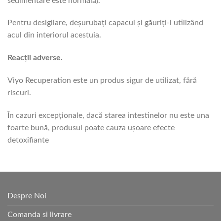
sedimentare este normală).
Pentru desigilare, deşurubaţi capacul şi găuriţi-l utilizând
acul din interiorul acestuia.
Reacţii adverse.
Viyo Recuperation este un produs sigur de utilizat, fără
riscuri.
În cazuri excepţionale, dacă starea intestinelor nu este una
foarte bună, produsul poate cauza uşoare efecte
detoxifiante
Despre Noi
Comanda si livrare