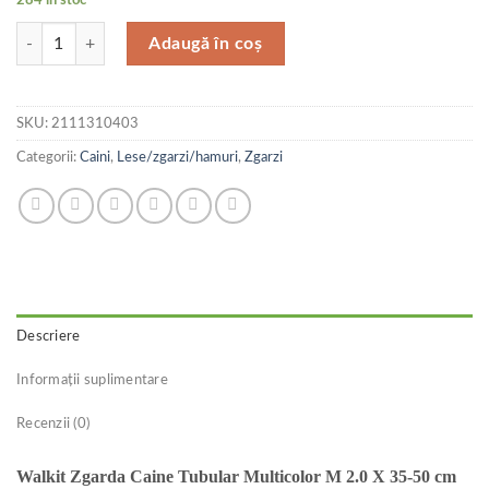
Cantitate Walkit Zgarda Caine Tubular Multicolor M 2.0 X 35-50 cm Vio
Adaugă în coș
SKU:
2111310403
Categorii:
Caini
,
Lese/zgarzi/hamuri
,
Zgarzi
Descriere
Informații suplimentare
Recenzii (0)
Walkit Zgarda Caine Tubular Multicolor M 2.0 X 35-50 cm