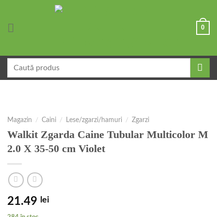
Skip
to
0
content
Caută
după:
Magazin
/
Caini
/
Lese/zgarzi/hamuri
/
Zgarzi
Walkit Zgarda Caine Tubular Multicolor M
2.0 X 35-50 cm Violet
21.49
lei
284 în stoc