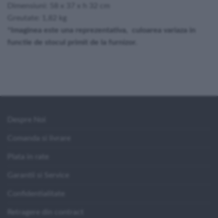
Dimensiuni: 58 x 37 x h 32 cm
Greutate: 1,82 kg
*Imaginea este una reprezentativa, culoarea variaza in
functie de stocul primit de la furnizor.
Despre Noi
Comanda si livrare
Plata in rate
Garantii si Service
Confidentialitate
Retragere din contract