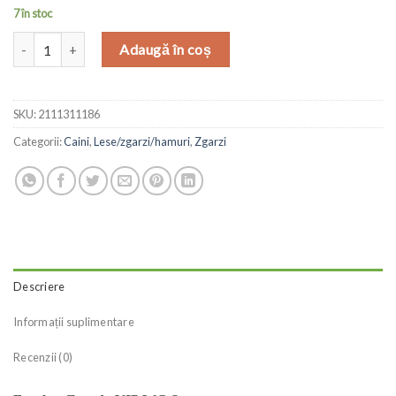
7 în stoc
Cantitate Ferplast Zgarda VIP WC S
Adaugă în coș
SKU:
2111311186
Categorii:
Caini
,
Lese/zgarzi/hamuri
,
Zgarzi
Descriere
Informații suplimentare
Recenzii (0)