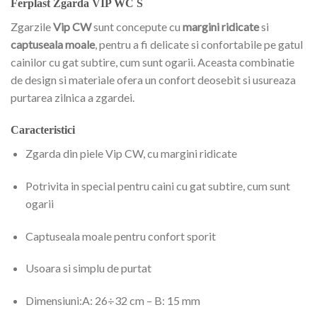
Ferplast Zgarda VIP WC S
Zgarzile
Vip CW
sunt concepute cu
margini ridicate
si
captuseala moale
, pentru a fi delicate si confortabile pe gatul
cainilor cu gat subtire, cum sunt ogarii. Aceasta combinatie
de design si materiale ofera un confort deosebit si usureaza
purtarea zilnica a zgardei.
Caracteristici
Zgarda din piele Vip CW, cu margini ridicate
Potrivita in special pentru caini cu gat subtire, cum sunt
ogarii
Captuseala moale pentru confort sporit
Usoara si simplu de purtat
Dimensiuni:A: 26÷32 cm – B: 15 mm