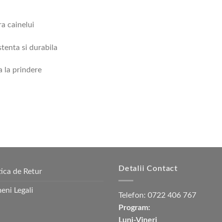
ra cainelui
stenta si durabila
a la prindere
Detalii Contact
tica de Retur
eni Legali
Telefon:
0722 406 767
Program:
Luni-Vineri