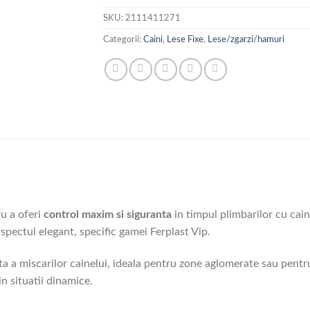
SKU:
2111411271
Categorii:
Caini
,
Lese Fixe
,
Lese/zgarzi/hamuri
u a oferi
control maxim si siguranta
in timpul plimbarilor cu cain
aspectul elegant, specific gamei Ferplast Vip.
ta a miscarilor cainelui, ideala pentru zone aglomerate sau pent
 in situatii dinamice.