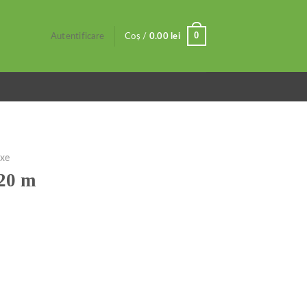
0
Autentificare
Coș /
0.00
lei
ixe
20 m