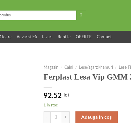
ătoare
Acvaristică
Iazuri
Reptile
OFERTE
Contact
Magazin
/
Caini
/
Lese/zgarzi/hamuri
/
Lese F
Ferplast Lesa Vip GMM 
92.52
lei
1 în stoc
Cantitate Ferplast Lesa Vip GMM 20 m
Adaugă în coș