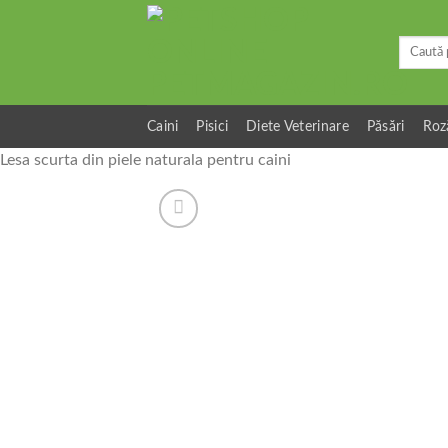
Skip
to
Caută
content
după:
Caini
Pisici
Diete Veterinare
Păsări
Roz
Lesa scurta din piele naturala pentru caini