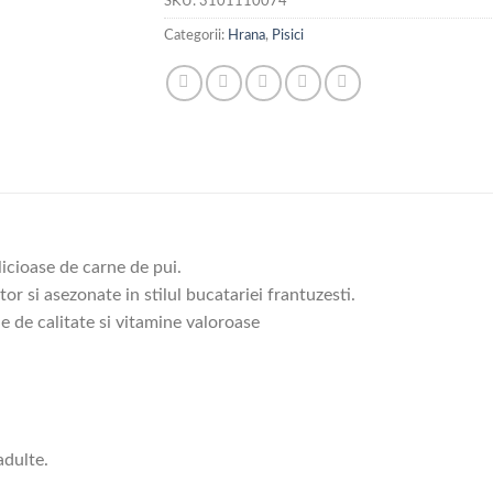
SKU:
3101110074
Categorii:
Hrana
,
Pisici
licioase de carne de pui.
or si asezonate in stilul bucatariei frantuzesti.
ne de calitate si vitamine valoroase
adulte.