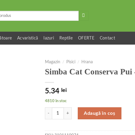
ătoare
Acvaristică
Iazuri
Reptile
OFERTE
Contact
Magazin
/
Pisici
/
Hrana
Simba Cat Conserva Pui 
5.34
lei
4810 în stoc
Cantitate Simba Cat Conserva Pui 415 g
Adaugă în coș