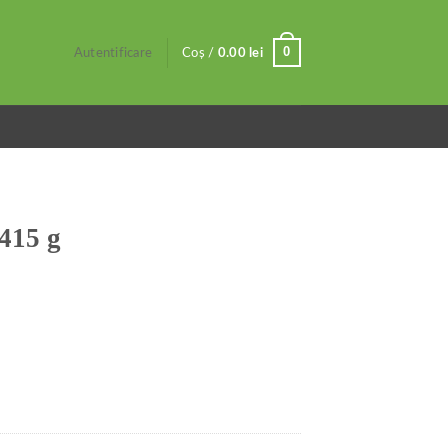
0
Autentificare
Coș /
0.00
lei
415 g