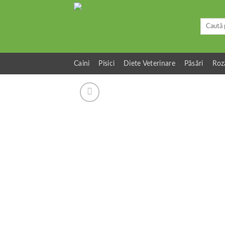
Skip
to
Caută
content
după:
Caini
Pisici
Diete Veterinare
Păsări
Roz