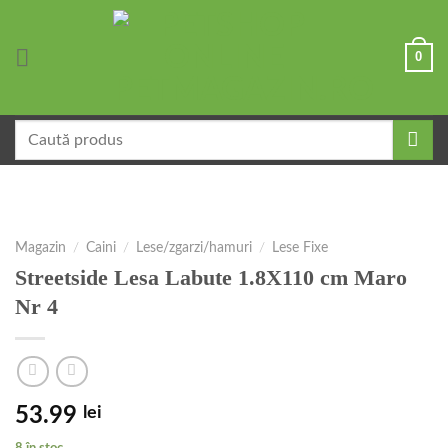
Skip
to
0
content
Caută
după:
Magazin
/
Caini
/
Lese/zgarzi/hamuri
/
Lese Fixe
Streetside Lesa Labute 1.8X110 cm Maro
Nr 4
53.99
lei
8 în stoc