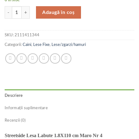
Cantitate Streetside Lesa Labute 1.8X110 cm Maro Nr 4
Adaugă în coș
SKU:
2111411344
Categorii:
Caini
,
Lese Fixe
,
Lese/zgarzi/hamuri
Descriere
Informații suplimentare
Recenzii (0)
Streetside Lesa Labute 1.8X110 cm Maro Nr 4