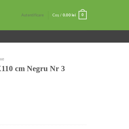
0
Autentificare
Coș /
0.00
lei
ixe
5X110 cm Negru Nr 3
u Nr 3