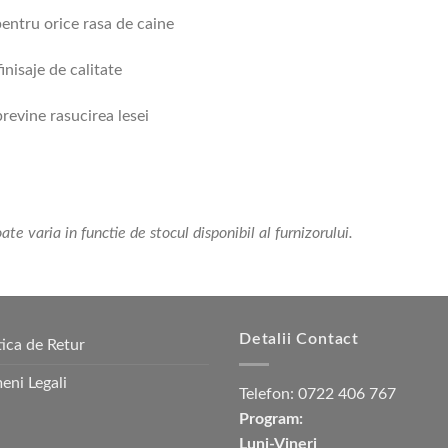
 pentru orice rasa de caine
inisaje de calitate
revine rasucirea lesei
e varia in functie de stocul disponibil al furnizorului.
Detalii Contact
tica de Retur
eni Legali
Telefon:
0722 406 767
Program:
Luni-Vineri