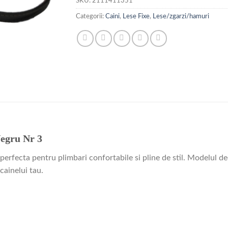
SKU:
2111411351
Categorii:
Caini
,
Lese Fixe
,
Lese/zgarzi/hamuri
Negru Nr 3
perfecta pentru plimbari confortabile si pline de stil. Modelul d
cainelui tau.