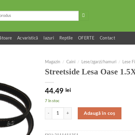
ătoare
Acvaristică
Iazuri
Reptile
OFERTE
Contact
Magazin
/
Caini
/
Lese/zgarzi/hamuri
/
Lese F
Streetside Lesa Oase 1.
44.49
lei
7 în stoc
Cantitate Streetside Lesa Oase 1.5X110 cm Negr
Adaugă în coș