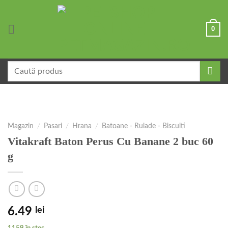
Skip
to
0
content
Caută
după:
Magazin
/
Pasari
/
Hrana
/
Batoane - Rulade - Biscuiti
Vitakraft Baton Perus Cu Banane 2 buc 60
g
6.49
lei
1159 în stoc