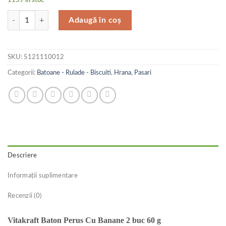
Cantitate Vitakraft Baton Perus Cu Banane 2 buc 60 g
Adaugă în coș
SKU:
5121110012
Categorii:
Batoane - Rulade - Biscuiti
,
Hrana
,
Pasari
Descriere
Informații suplimentare
Recenzii (0)
Vitakraft Baton Perus Cu Banane 2 buc 60 g