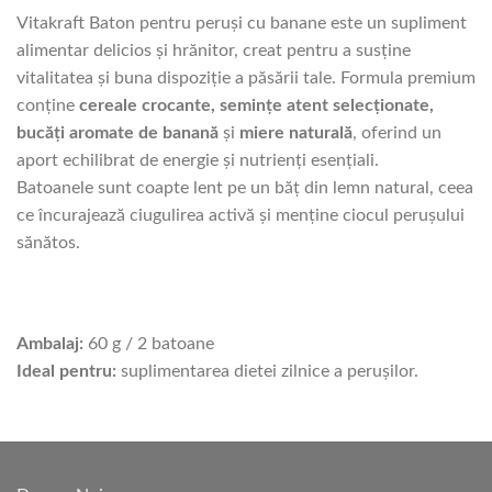
Vitakraft Baton pentru peruşi cu banane este un supliment
alimentar delicios și hrănitor, creat pentru a susţine
vitalitatea și buna dispoziţie a păsării tale. Formula premium
conține
cereale crocante, semințe atent selecționate,
bucăți aromate de banană
și
miere naturală
, oferind un
aport echilibrat de energie și nutrienți esențiali.
Batoanele sunt coapte lent pe un băț din lemn natural, ceea
ce încurajează ciugulirea activă și menține ciocul peruşului
sănătos.
Ambalaj:
60 g / 2 batoane
Ideal pentru:
suplimentarea dietei zilnice a peruşilor.