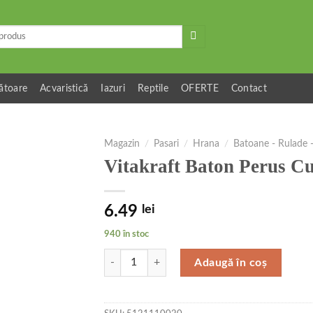
ătoare
Acvaristică
Iazuri
Reptile
OFERTE
Contact
Magazin
/
Pasari
/
Hrana
/
Batoane - Rulade -
Vitakraft Baton Perus Cu
6.49
lei
940 în stoc
Cantitate Vitakraft Baton Perus Cu Ou 2 buc 60 g
Adaugă în coș