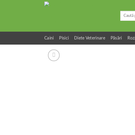
Skip
to
Caută
content
după:
Caini
Pisici
Diete Veterinare
Păsări
Roz