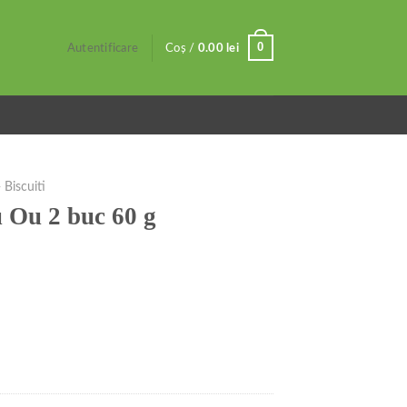
0
Autentificare
Coș /
0.00
lei
 Biscuiti
 Ou 2 buc 60 g