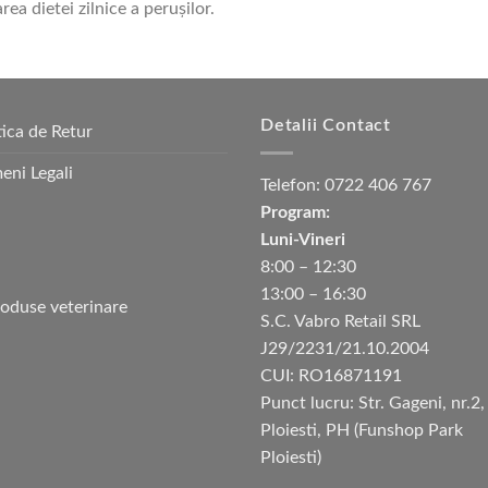
ea dietei zilnice a peruşilor.
Detalii Contact
tica de Retur
eni Legali
Telefon:
0722 406 767
Program:
Luni-Vineri
8:00 – 12:30
13:00 – 16:30
S.C. Vabro Retail SRL
J29/2231/21.10.2004
CUI: RO16871191
Punct lucru: Str. Gageni, nr.2,
Ploiesti, PH (Funshop Park
Ploiesti)