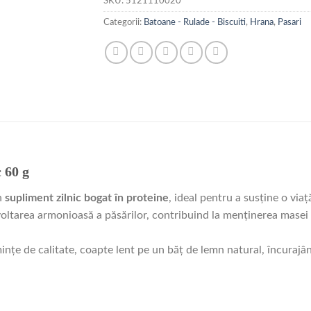
SKU:
5121110020
Categorii:
Batoane - Rulade - Biscuiti
,
Hrana
,
Pasari
 60 g
n
supliment zilnic bogat în proteine
, ideal pentru a susține o via
oltarea armonioasă a păsărilor, contribuind la menținerea masei mus
nțe de calitate, coapte lent pe un băț de lemn natural, încurajând