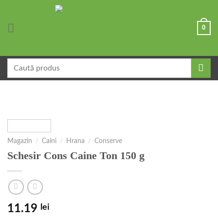
Skip
to
0
content
Caută
după:
Magazin
/
Caini
/
Hrana
/
Conserve
Schesir Cons Caine Ton 150 g
11.19
lei