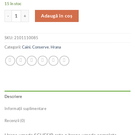
15 în stoc
Cantitate Schesir Cons Caine Ton 150 g
Adaugă în coș
SKU:
2101110085
Categorii:
Caini
,
Conserve
,
Hrana
Descriere
Informații suplimentare
Recenzii (0)