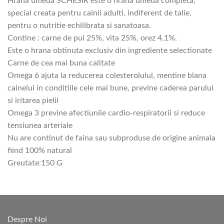
Hrana umeda SCHESIR este o hrana umeda completa,
special creata pentru cainii adulti, indiferent de talie,
pentru o nutritie echilibrata si sanatoasa.
Contine : carne de pui 25%, vita 25%, orez 4,1%.
Este o hrana obtinuta exclusiv din ingrediente selectionate
Carne de cea mai buna calitate
Omega 6 ajuta la reducerea colesterolului, mentine blana
cainelui in conditiile cele mai bune, previne caderea parului
si iritarea pielii
Omega 3 previne afectiunile cardio-respiratorii si reduce
tensiunea arteriale
Nu are continut de faina sau subproduse de origine animala
fiind 100% natural
Greutate:150 G
Despre Noi