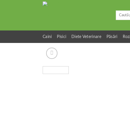
Skip
to
Caută
content
după:
Caini
Pisici
Diete Veterinare
Păsări
Roz