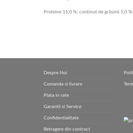
Proteine 11,0 %; conţinut de grăsimi 5,0 %;
Despre Noi
Poli
Comanda si livrare
Term
Plata in rate
Garantii si Service
Confidentialitate
Retragere din contract