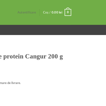
0
Autentificare
Coș /
0.00
lei
e protein Cangur 200 g
mare de livrare.
ur 200 g