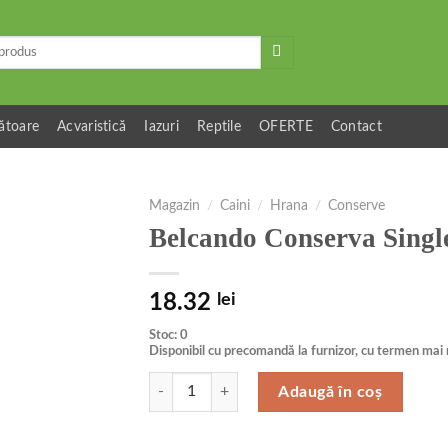
ătoare
Acvaristică
Iazuri
Reptile
OFERTE
Contact
Magazin
/
Caini
/
Hrana
/
Conserve
Belcando Conserva Singl
18.32
lei
Stoc: 0
Disponibil cu precomandă la furnizor, cu termen mai 
Cantitate Belcando Conserva Single protein Cang
Adaugă în coș