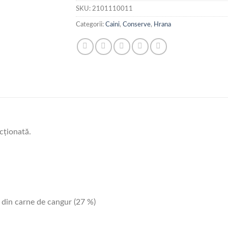
SKU:
2101110011
Categorii:
Caini
,
Conserve
,
Hrana
cţionată.
ă din carne de cangur (27 %)